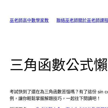
跳
至
主
巫老師高中數學家教
聯絡巫老師
關於巫老師
課
要
內
容
三角函數公式懶人
考試快到了還在為三角函數苦惱嗎？有了這份 sin
例，讓你輕鬆掌握解題技巧，一起往下閱讀吧！