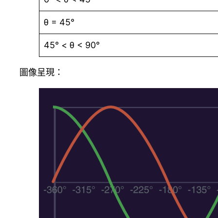
θ = 45°
45° < θ < 90°
圖像呈現：