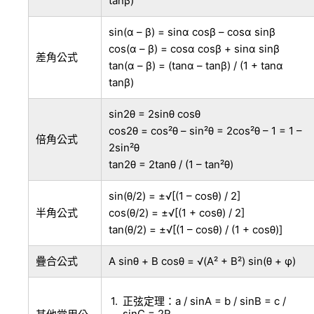
tanβ)
sin(α – β) = sinα cosβ – cosα sinβ
cos(α – β) = cosα cosβ + sinα sinβ
差角公式
tan(α – β) = (tanα – tanβ) / (1 + tanα
tanβ)
sin2θ = 2sinθ cosθ
cos2θ = cos²θ – sin²θ = 2cos²θ – 1 = 1 –
倍角公式
2sin²θ
tan2θ = 2tanθ / (1 – tan²θ)
sin(θ/2) = ±√[(1 – cosθ) / 2]
半角公式
cos(θ/2) = ±√[(1 + cosθ) / 2]
tan(θ/2) = ±√[(1 – cosθ) / (1 + cosθ)]
疊合公式
A sinθ + B cosθ = √(A² + B²) sin(θ + φ)
正弦定理：a / sinA = b / sinB = c /
sinC = 2R