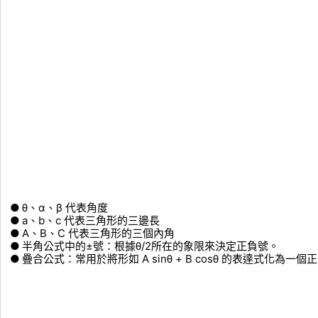
θ、α、β 代表角度
a、b、c 代表三角形的三邊長
A、B、C 代表三角形的三個內角
半角公式中的±號：根據θ/2所在的象限來決定正負號。
疊合公式：常用於將形如 A sinθ + B cosθ 的表達式化為一個正弦