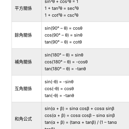
sin²θ + cos²θ = 1
平方關係
1 + tan²θ = sec²θ
1 + cot²θ = csc²θ
sin(90° – θ) = cosθ
餘角關係
cos(90° – θ) = sinθ
tan(90° – θ) = cotθ
sin(180° – θ) = sinθ
補角關係
cos(180° – θ) = -cosθ
tan(180° – θ) = -tanθ
sin(-θ) = -sinθ
互角關係
cos(-θ) = cosθ
tan(-θ) = -tanθ
sin(α + β) = sinα cosβ + cosα sinβ
cos(α + β) = cosα cosβ – sinα sinβ
和角公式
tan(α + β) = (tanα + tanβ) / (1 – tanα