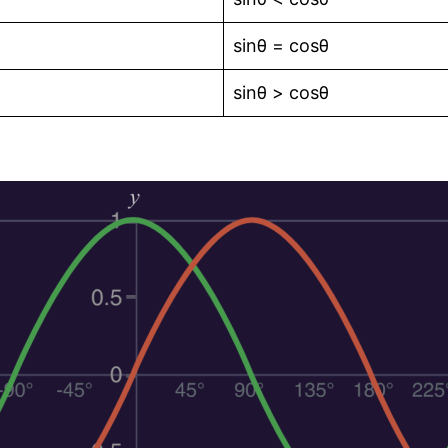
sinθ = cosθ
sinθ > cosθ