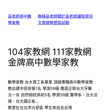
跳
至
巫老師高中數
聯絡巫老師
關於巫老師
課程資訊
主
學家教
文章總覽
歷屆試題
要
內
容
104家教網 111家教網
金牌高中數學家教
數學家教 台大資工系畢業 頂級專職高中數學家教
教出建中班排第1名 學測59級 應屆正取台大牙醫
北一女 自然組校排前5名 學測59級 醫學系、台大法
律、台大國企系…
教室在台北市大安區 學生來自全台灣