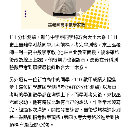
111 分科測驗，新竹中學蔡同學錄取台大土木系！111
史上最難學測蔡同學只考前標，考完學測後，來上巫老
師一對一高中數學家教 (他來台北教室面授，後來確診
後改為線上上課)，他很努力也很認真，最後在分科測
驗數甲考到頂標最後錄取台大土木系。
另外還有一位新竹高中的同學，110 數甲成績大幅進
步！這位同學應屆學測指考(現在的分科測驗) 以及重
考時的學測數學都在均標上下，而學測考完後，來找巫
老師求助，他有時候比較有自己的想法，作業常常沒寫
完，經過多次溝通，開始發奮練習，最後從均標進步到
差一點點到指考數甲頂標 (第四次考大考終於進步到快
頂標 他超級開心的)。