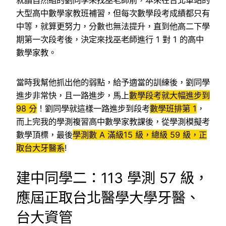
就讀自然組的劉同學來找巫老師前，本來在台北車站的
大型高中數學家教班補習，但每次數學段考成績都只有
中等，就算更努力，分數也無法提升，直到他高二下學
期第一次段考後，決定來找巫老師進行 1 對 1 的高中
數學家教。
當時我幫他抓出他的弱點，給予適當的訓練後，劉同學
進步非常快，且一路進步，馬上
數學段考就大幅進步到
98 分
！劉同學就這樣一路進步到段考
數學班排第 1
，
而上完我的學測複習高中數學家教課後，從學測模擬考
數學頂標，最後
學測數 A 滿級15 級，總級 59 級，正
取台大牙醫系
!
建中同學二：113 學測 57 級，
應屆正取台北醫學大學牙醫、
台大資管