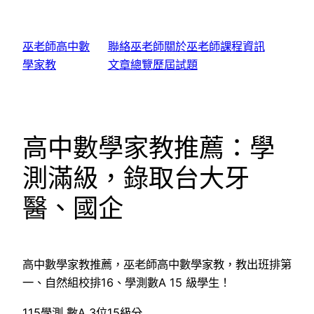
跳
至
巫老師高中數
聯絡巫老師
關於巫老師
課程資訊
主
學家教
文章總覽
歷屆試題
要
內
容
高中數學家教推薦：學
測滿級，錄取台大牙
醫、國企
高中數學家教推薦，巫老師高中數學家教，教出班排第
一、自然組校排16、學測數A 15 級學生！
115學測 數A 3位15級分