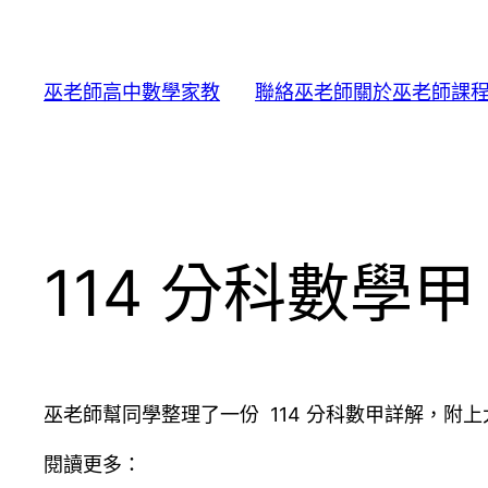
跳
至
主
巫老師高中數學家教
聯絡巫老師
關於巫老師
課
要
內
容
114 分科數學
巫老師幫同學整理了一份 114 分科數甲詳解，附
閱讀更多：