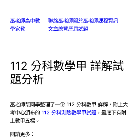
跳
至
巫老師高中數
聯絡巫老師
關於巫老師
課程資訊
主
學家教
文章總覽
歷屆試題
要
內
容
112 分科數學甲 詳解試
題分析
巫老師幫同學整理了一份 112 分科數甲 詳解，附上大
考中心頒布的
112 分科測驗數學甲試題
，最底下有附
上數甲五標。
閱讀更多：